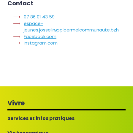
Contact
07 86 01 43 59
espace-
jeunes.josselin@ploermelcommunaute.bzh
Facebook.com
instagram.com
Vivre
Services et infos pratiques
Vie économique