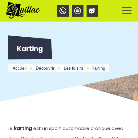
Aller
Panneau de gestion des cookies
au
contenu
principal
Karting
Accueil
Découvrir
Les loisirs
Karting
Le
karting
est un sport automobile pratiqué avec