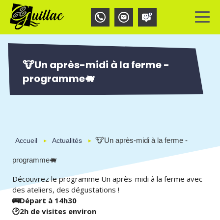
Aller
Panneau de gestion des cookies
au
contenu
principal
🐮 Un après-midi à la ferme -
programme 🐖
🐮 Un après-midi à la ferme -
Accueil
Actualités
programme 🐖
Découvrez le programme Un après-midi à la ferme avec
des ateliers, des dégustations !
🚌
Départ à 14h30
🕑️
2h de visites environ