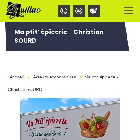
Aller
Panneau de gestion des cookies
au
contenu
principal
Ma ptit’ épicerie - Christian
SOURD
Accueil
Acteurs économiques
Ma ptit’ épicerie -
Christian SOURD