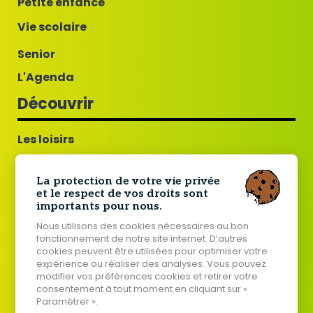
Petite enfance
Vie scolaire
Senior
L'Agenda
Découvrir
Les loisirs
Guillac commune fleurie
La protection de votre vie privée
Tourisme
et le respect de vos droits sont
importants pour nous.
Histoire de Guillac
Nous utilisons des cookies nécessaires au bon
Jumelage Guillac - Tard
fonctionnement de notre site internet. D’autres
cookies peuvent être utilisées pour optimiser votre
Votre mairie
expérience ou réaliser des analyses. Vous pouvez
modifier vos préférences cookies et retirer votre
consentement à tout moment en cliquant sur «
Paramétrer ».