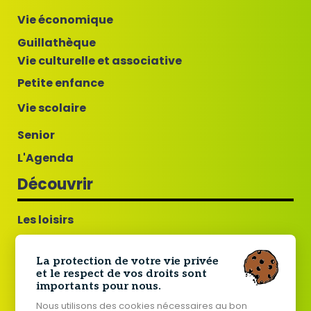
Vie économique
Guillathèque
Vie culturelle et associative
Petite enfance
Vie scolaire
Senior
L'Agenda
Découvrir
Les loisirs
Guillac commune fleurie
La protection de votre vie privée
Tourisme
et le respect de vos droits sont
importants pour nous.
Histoire de Guillac
Nous utilisons des cookies nécessaires au bon