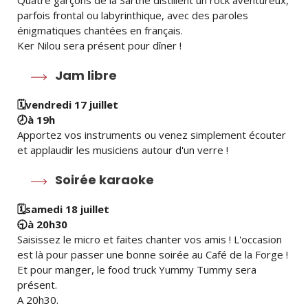
Quatre garçons de la Sarthe distillent un rock aventureux,
parfois frontal ou labyrinthique, avec des paroles
énigmatiques chantées en français.
Ker Nilou sera présent pour dîner !
Jam libre
🗓️
vendredi 17 juillet
🕗️
à 19h
Apportez vos instruments ou venez simplement écouter
et applaudir les musiciens autour d'un verre !
Soirée karaoke
🗓️
samedi 18 juillet
🕤️
à 20h30
Saisissez le micro et faites chanter vos amis ! L'occasion
est là pour passer une bonne soirée au Café de la Forge !
Et pour manger, le food truck Yummy Tummy sera
présent.
A 20h30.