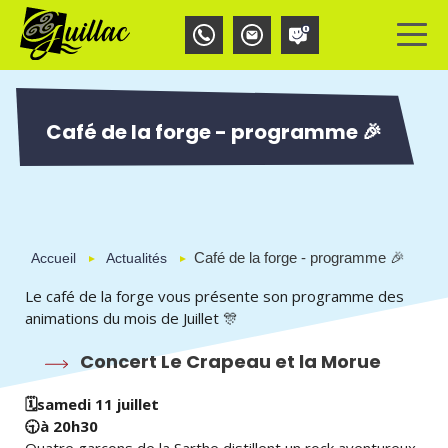
Aller
Panneau de gestion des cookies
au
contenu
principal
Café de la forge - programme 🎉
Café de la forge - programme 🎉
Accueil
Actualités
Le café de la forge vous présente son programme des
animations du mois de Juillet
🎊
Concert Le Crapeau et la Morue
🗓️
samedi 11 juillet
🕤️
à 20h30