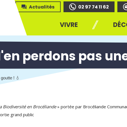
Actualités
02 97 74 11 62
VIVRE
DÉC
'en perdons pas une 
goutte ! 💧
la Biodiversité en Brocéliande
» portée par Brocéliande Communaut
ortie grand public