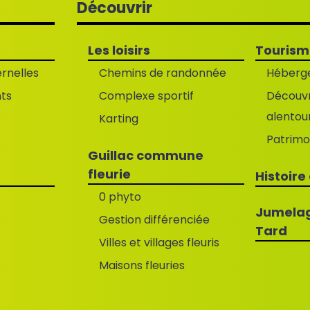
Découvrir
Les loisirs
Touris
rnelles
Chemins de randonnée
Héberg
nts
Complexe sportif
Découvri
alentou
Karting
Patrimo
Guillac commune
fleurie
Histoire
0 phyto
Jumelag
Gestion différenciée
Tard
Villes et villages fleuris
Maisons fleuries