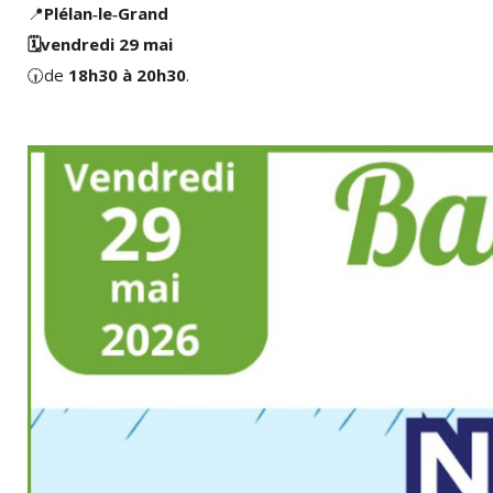
📍
Plélan‑le‑Grand
🗓️
vendredi 29 mai
🕡️ de
18h30 à 20h30
.