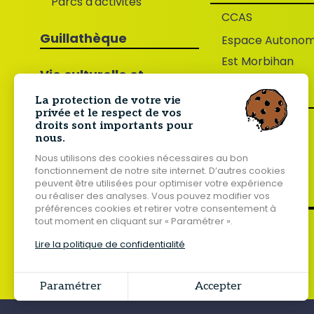
Parcs d'activités
CCAS
Guillathèque
Espace Autonom
Est Morbihan
Vie culturelle et
associative
L'Agenda
La protection de votre vie
privée et le respect de vos
Actualités
droits sont importants pour
nous.
Les Associations
Nous utilisons des cookies nécessaires au bon
fonctionnement de notre site internet. D’autres cookies
peuvent être utilisées pour optimiser votre expérience
ou réaliser des analyses. Vous pouvez modifier vos
préférences cookies et retirer votre consentement à
tout moment en cliquant sur « Paramétrer ».
Lire la politique de confidentialité
Paramétrer
Accepter