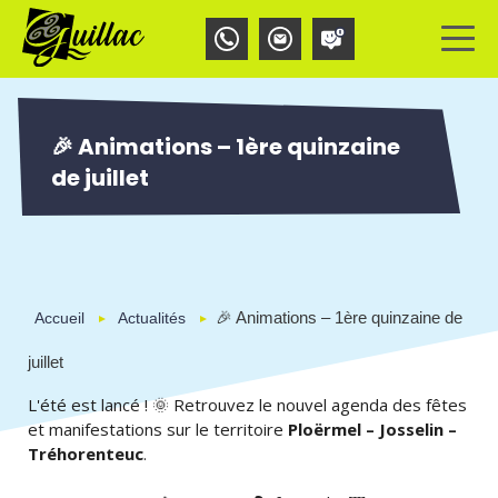
Aller
Panneau de gestion des cookies
au
contenu
principal
🎉 Animations – 1ère quinzaine
de juillet
🎉 Animations – 1ère quinzaine de
Accueil
Actualités
juillet
L'été est lancé ! 🌞 Retrouvez le nouvel agenda des fêtes
et manifestations sur le territoire
Ploërmel – Josselin –
Tréhorenteuc
.